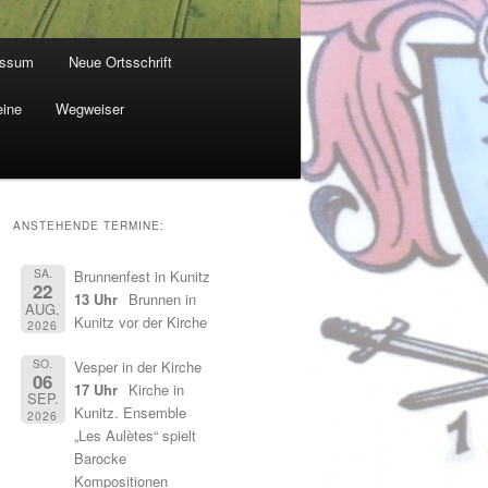
essum
Neue Ortsschrift
eine
Wegweiser
ANSTEHENDE TERMINE:
SA.
Brunnenfest in Kunitz
22
13 Uhr
Brunnen in
AUG.
Kunitz vor der Kirche
2026
SO.
Vesper in der Kirche
06
17 Uhr
Kirche in
SEP.
Kunitz. Ensemble
2026
„Les Aulètes“ spielt
Barocke
Kompositionen