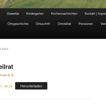
Gewerbe
Kindergarten
Kirchennachrichten
Kontakt | Impr
n
Ortsgeschichte
Ortsschrift
Ortsteilrat
Pensionen
Ver
 2024
ilrat
24
von
D. S.
Herunterladen
 11_09_24