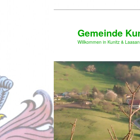
Zum
Zum
primären
sekundären
Inhalt
Inhalt
Gemeinde Kun
springen
springen
Willkommen in Kunitz & Laasan