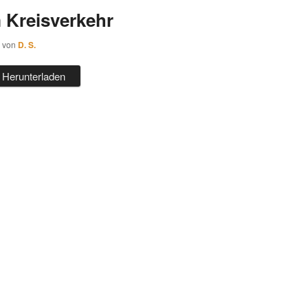
 Kreisverkehr
von
D. S.
Herunterladen