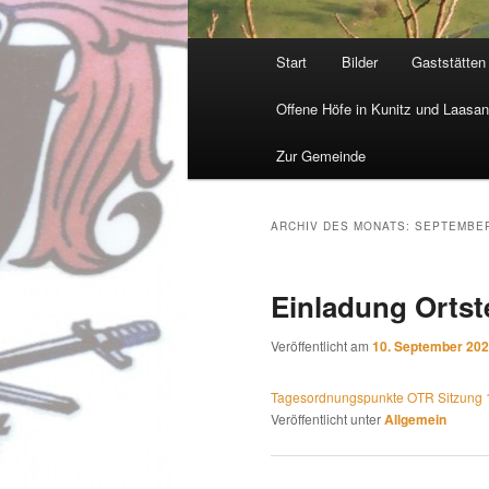
Hauptmenü
Start
Bilder
Gaststätten
Offene Höfe in Kunitz und Laasa
Zur Gemeinde
ARCHIV DES MONATS:
SEPTEMBER
Einladung Ortste
Veröffentlicht am
10. September 20
Tagesordnungspunkte OTR Sitzung
Veröffentlicht unter
Allgemein