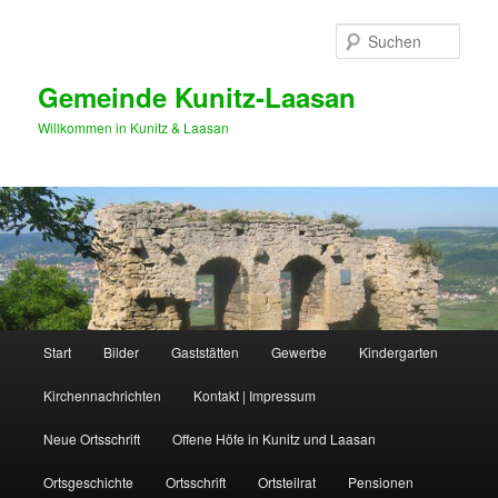
Zum
Zum
primären
sekundären
Such
Inhalt
Inhalt
springen
springen
Gemeinde Kunitz-Laasan
Willkommen in Kunitz & Laasan
Hauptmenü
Start
Bilder
Gaststätten
Gewerbe
Kindergarten
Kirchennachrichten
Kontakt | Impressum
Neue Ortsschrift
Offene Höfe in Kunitz und Laasan
Ortsgeschichte
Ortsschrift
Ortsteilrat
Pensionen