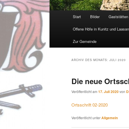
Hauptmenü
Start
Bilder
Gaststätten
Offene Höfe in Kunitz und Laasa
Zur Gemeinde
ARCHIV DES MONATS:
JULI 2020
Die neue Ortsschr
Veröffentlicht am
17. Juli 2020
von
D
Ortsschrift 02-2020
Veröffentlicht unter
Allgemein