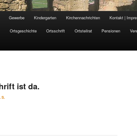
Gewerbe
Kindergarten
Kirchennachrichten
Kontakt | Impr
n
Ortsgeschichte
Ortsschrift
Ortsteilrat
Pensionen
Ver
ift ist da.
. S.