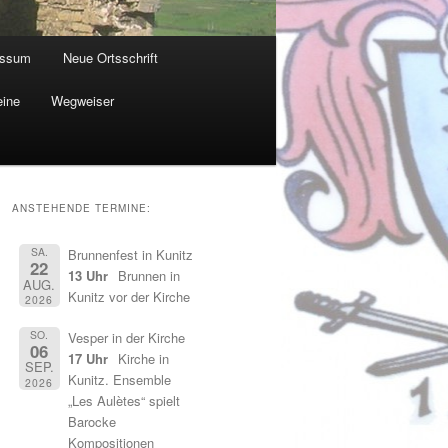
essum
Neue Ortsschrift
eine
Wegweiser
ANSTEHENDE TERMINE:
SA.
Brunnenfest in Kunitz
22
13 Uhr
Brunnen in
AUG.
Kunitz vor der Kirche
2026
SO.
Vesper in der Kirche
06
17 Uhr
Kirche in
SEP.
Kunitz. Ensemble
2026
„Les Aulètes“ spielt
Barocke
Kompositionen