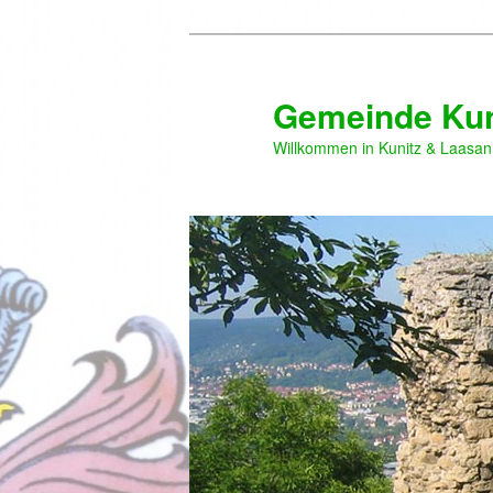
Zum
Zum
primären
sekundären
Inhalt
Inhalt
Gemeinde Kun
springen
springen
Willkommen in Kunitz & Laasan