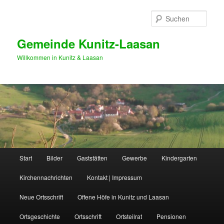
Zum
Zum
primären
sekundären
Such
Inhalt
Inhalt
springen
springen
Gemeinde Kunitz-Laasan
Willkommen in Kunitz & Laasan
Hauptmenü
Start
Bilder
Gaststätten
Gewerbe
Kindergarten
Kirchennachrichten
Kontakt | Impressum
Neue Ortsschrift
Offene Höfe in Kunitz und Laasan
Ortsgeschichte
Ortsschrift
Ortsteilrat
Pensionen