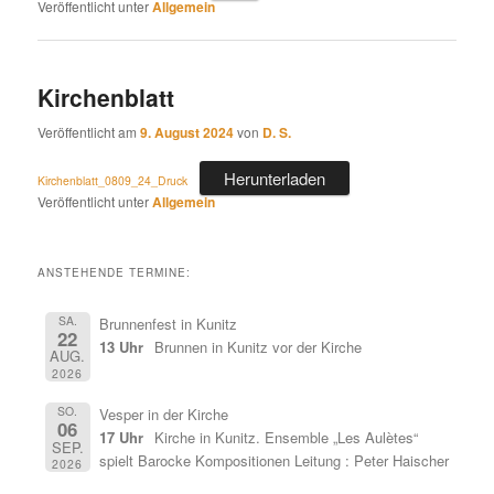
Veröffentlicht unter
Allgemein
Kirchenblatt
Veröffentlicht am
9. August 2024
von
D. S.
Herunterladen
Kirchenblatt_0809_24_Druck
Veröffentlicht unter
Allgemein
ANSTEHENDE TERMINE:
SA.
Brunnenfest in Kunitz
22
13 Uhr
Brunnen in Kunitz vor der Kirche
AUG.
2026
SO.
Vesper in der Kirche
06
17 Uhr
Kirche in Kunitz. Ensemble „Les Aulètes“
SEP.
spielt Barocke Kompositionen Leitung : Peter Haischer
2026