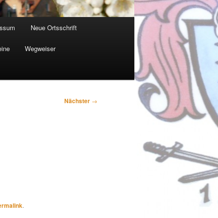
essum
Neue Ortsschrift
eine
Wegweiser
Nächster
→
ermalink
.