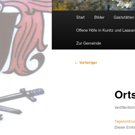
Hauptmenü
Start
Bilder
Gaststätten
Offene Höfe in Kunitz und Laasa
Zur Gemeinde
Beitragsnavigation
←
Vorheriger
Orts
Veröffentlic
Tagesordnu
Dieser Eint