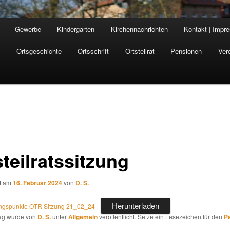
Gewerbe
Kindergarten
Kirchennachrichten
Kontakt | Impr
n
Ortsgeschichte
Ortsschrift
Ortsteilrat
Pensionen
Ver
teilratssitzung
ht am
16. Februar 2024
von
D. S.
Herunterladen
ngspunkte OTR Sitzung 21_02_24
rag wurde von
D. S.
unter
Allgemein
veröffentlicht. Setze ein Lesezeichen für den
P