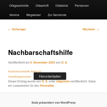
Ortsgeschichte
Ortsschrift
Ortsteilrat
Pensionen
Vereine
Wegweiser
Zur Gemeinde
Beitragsnavigation
←
Vorheriger
Nächster
→
Nachbarschaftshilfe
Veröffentlicht am
6. November 2025
von
D. S.
Nachbarschaftshilfe Artikel für
Herunterladen
Ortsteilbürgermeister
Dieser Eintrag wurde von
D. S.
unter
Allgemein
veröffentlicht. Setze
ein Lesezeichen für den
Permalink
.
Stolz präsentiert von WordPress