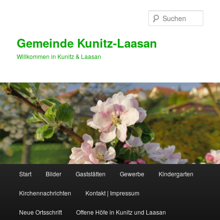
Zum
primären
Such
Inhalt
springen
Gemeinde Kunitz-Laasan
Willkommen in Kunitz & Laasan
Hauptmenü
Start
Bilder
Gaststätten
Gewerbe
Kindergarten
Kirchennachrichten
Kontakt | Impressum
Neue Ortsschrift
Offene Höfe in Kunitz und Laasan