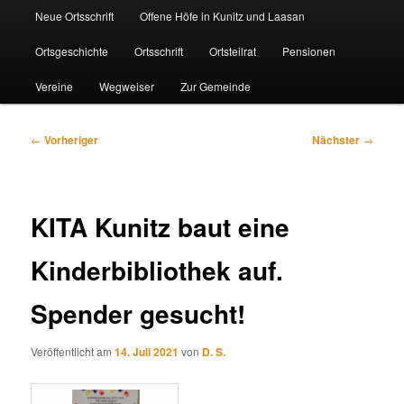
Neue Ortsschrift
Offene Höfe in Kunitz und Laasan
Ortsgeschichte
Ortsschrift
Ortsteilrat
Pensionen
Vereine
Wegweiser
Zur Gemeinde
Beitragsnavigation
←
Vorheriger
Nächster
→
KITA Kunitz baut eine
Kinderbibliothek auf.
Spender gesucht!
Veröffentlicht am
14. Juli 2021
von
D. S.