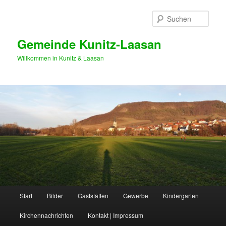
Zum
primären
Such
Inhalt
springen
Gemeinde Kunitz-Laasan
Willkommen in Kunitz & Laasan
Hauptmenü
Start
Bilder
Gaststätten
Gewerbe
Kindergarten
Kirchennachrichten
Kontakt | Impressum