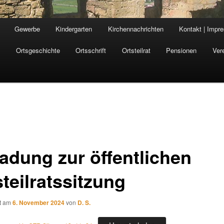
Gewerbe
Kindergarten
Kirchennachrichten
Kontakt | Impr
n
Ortsgeschichte
Ortsschrift
Ortsteilrat
Pensionen
Ver
ladung zur öffentlichen
teilratssitzung
ht am
6. November 2024
von
D. S.