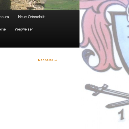
essum
Neue Ortsschrift
eine
Wegweiser
Nächster
→