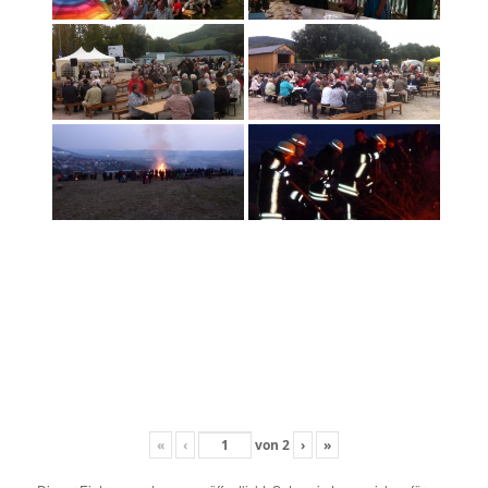
«
‹
von
2
›
»