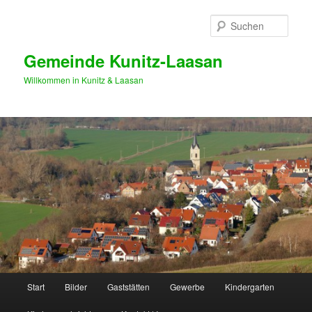
Zum
primären
Such
Inhalt
springen
Gemeinde Kunitz-Laasan
Willkommen in Kunitz & Laasan
Hauptmenü
Start
Bilder
Gaststätten
Gewerbe
Kindergarten