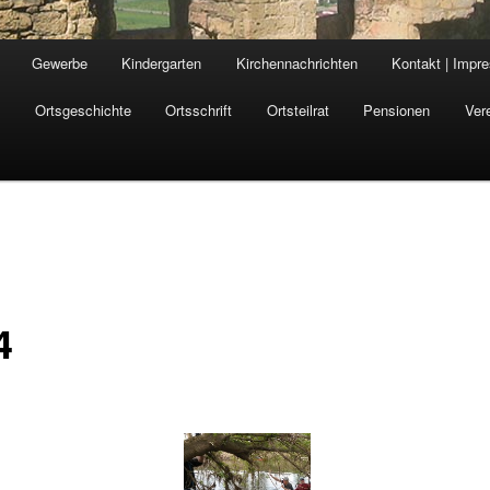
Gewerbe
Kindergarten
Kirchennachrichten
Kontakt | Impr
n
Ortsgeschichte
Ortsschrift
Ortsteilrat
Pensionen
Ver
4