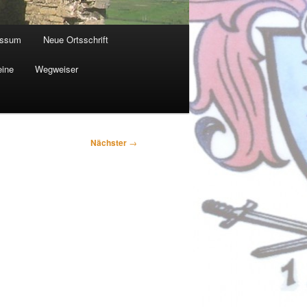
essum
Neue Ortsschrift
eine
Wegweiser
Nächster
→