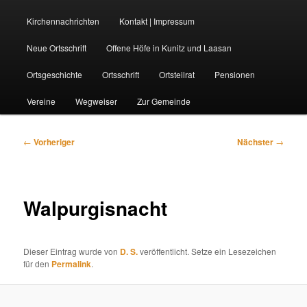
Kirchennachrichten
Kontakt | Impressum
Neue Ortsschrift
Offene Höfe in Kunitz und Laasan
Ortsgeschichte
Ortsschrift
Ortsteilrat
Pensionen
Vereine
Wegweiser
Zur Gemeinde
Beitragsnavigation
←
Vorheriger
Nächster
→
Walpurgisnacht
Dieser Eintrag wurde von
D. S.
veröffentlicht. Setze ein Lesezeichen
für den
Permalink
.