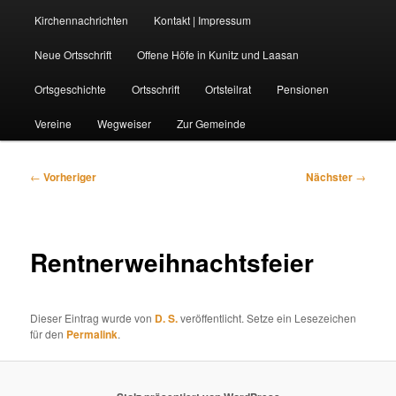
Kirchennachrichten
Kontakt | Impressum
Neue Ortsschrift
Offene Höfe in Kunitz und Laasan
Ortsgeschichte
Ortsschrift
Ortsteilrat
Pensionen
Vereine
Wegweiser
Zur Gemeinde
Beitragsnavigation
←
Vorheriger
Nächster
→
Rentnerweihnachtsfeier
Dieser Eintrag wurde von
D. S.
veröffentlicht. Setze ein Lesezeichen
für den
Permalink
.