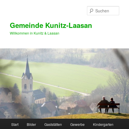
Zum
primären
Such
Inhalt
springen
Gemeinde Kunitz-Laasan
Willkommen in Kunitz & Laasan
Hauptmenü
Start
Bilder
Gaststätten
Gewerbe
Kindergarten