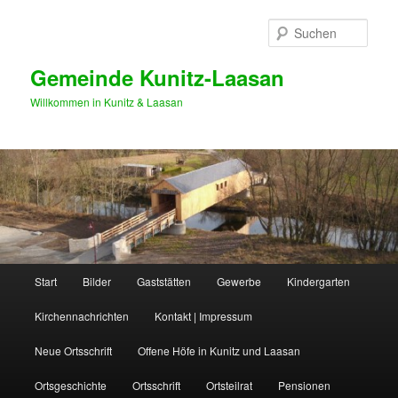
Zum
primären
Such
Inhalt
springen
Gemeinde Kunitz-Laasan
Willkommen in Kunitz & Laasan
Hauptmenü
Start
Bilder
Gaststätten
Gewerbe
Kindergarten
Kirchennachrichten
Kontakt | Impressum
Neue Ortsschrift
Offene Höfe in Kunitz und Laasan
Ortsgeschichte
Ortsschrift
Ortsteilrat
Pensionen