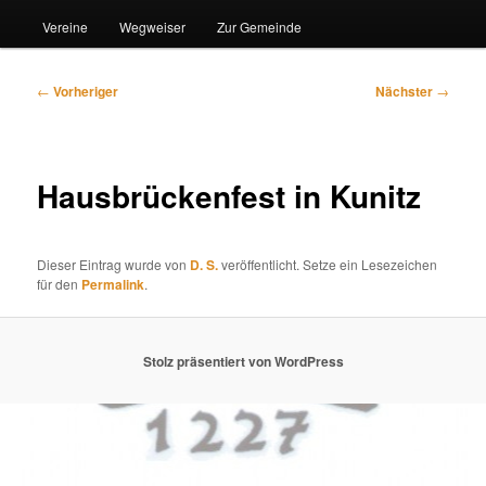
Vereine
Wegweiser
Zur Gemeinde
Beitragsnavigation
←
Vorheriger
Nächster
→
Hausbrückenfest in Kunitz
Dieser Eintrag wurde von
D. S.
veröffentlicht. Setze ein Lesezeichen
für den
Permalink
.
Stolz präsentiert von WordPress