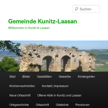
Zum
primären
Such
Inhalt
springen
Gemeinde Kunitz-Laasan
Willkommen in Kunitz & Laasan
Hauptmenü
Start
Bilder
Gaststätten
Gewerbe
Kindergarten
Kirchennachrichten
Kontakt | Impressum
Neue Ortsschrift
Offene Höfe in Kunitz und Laasan
Ortsgeschichte
Ortsschrift
Ortsteilrat
Pensionen